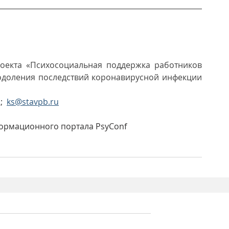
оекта «Психосоциальная поддержка работников 
одоления последствий коронавирусной инфекции 
  
ks@stavpb.ru
формационного портала PsyConf