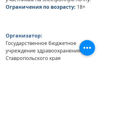
Ограничения по возрасту:
18+
Организатор:
Государственное бюджетное 
учреждение здравоохранения 
Ставропольского края 
«Ставропольская краевая 
клиническая специализированная 
психиатрическая больница №1»
www.stavpb.ru
Кафедра психиатрии, 
психотерапии и медицинской 
психологии ФГБОУ ВО 
"Ставропольский государственный 