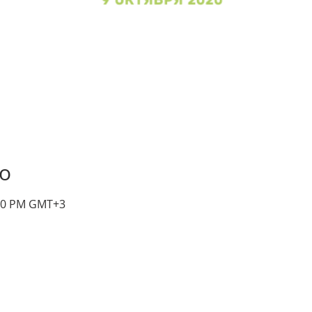
о
:00 PM GMT+3