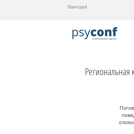
Stavropol
Региональная 
Погов
пове
откло