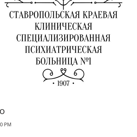
о
00 PM