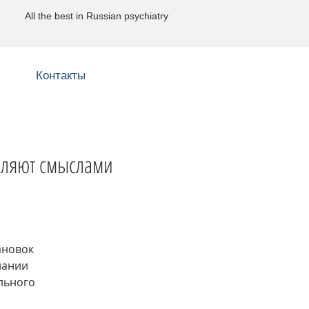
All the best in Russian psychiatry
Контакты
вляют смыслами
ановок
нании
льного