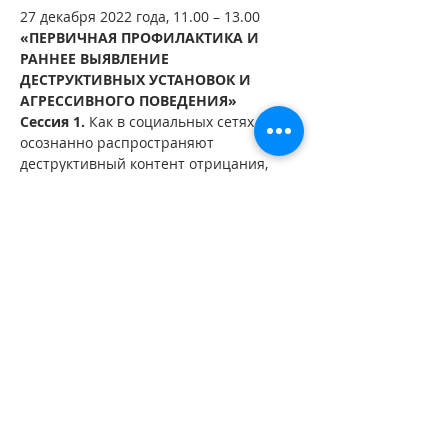
27 декабря 2022 года, 11.00 – 13.00
«ПЕРВИЧНАЯ ПРОФИЛАКТИКА И 
РАННЕЕ ВЫЯВЛЕНИЕ 
ДЕСТРУКТИВНЫХ УСТАНОВОК И 
АГРЕССИВНОГО ПОВЕДЕНИЯ»
Сессия 1.
 Как в социальных сетях 
осознанно распространяют 
деструктивный контент отрицания, 
ненависти и агрессии.
Сессия 2.
 Правила организации, 
проведения и учета услуги 
«Медицинское освидетельствование 
на наличие медицинских 
противопоказаний к владению 
оружием.
Поделиться